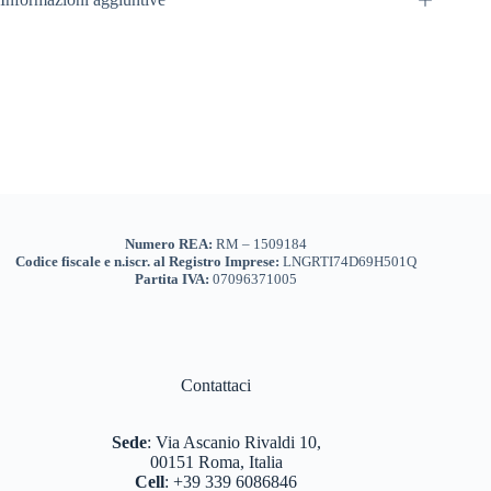
Numero REA:
RM – 1509184
Codice fiscale e n.iscr. al Registro Imprese:
LNGRTI74D69H501Q
Partita IVA:
07096371005
Contattaci
Sede
:
Via Ascanio Rivaldi 10,
00151 Roma, Italia
Cell
:
+39 339 6086846