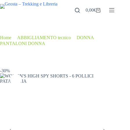
Salta
al
0,00
€
Carrello
contenuto
Home
/
ABBIGLIAMENTO tecnico
/
DONNA
/
PANTALONI DONNA
/
WOMEN’S HIGH SPY SHORTS – 6 POLLICI
PATAGONIA
-30%