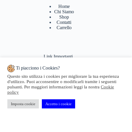
Home
Chi Siamo
Shop
Contatti
Carrello
Link Importanti
Ti piacciono i Cookies?
Condizioni di vendita
Questo sito utilizza i cookies per migliorare la tua esperienza
Politiche di Reso
d'utilizzo. Puoi acconsentire o modificarli tramite i seguenti
Pagamenti & Spedizioni
pulsanti. Per maggiori informazioni leggi la nostra
Cookie
Termini di utilizzo
policy
Privacy Policy
Cookie Policy
Domande Frequenti
Imposta cookie
Accetto i cookie
Copyright © 2024 Geosta di Longhi Rita - Web powered by
Dylog Italia S.p.A.