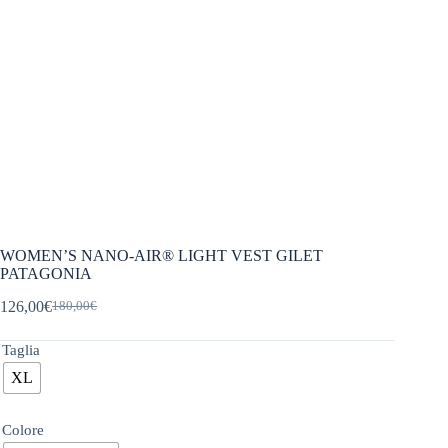
WOMEN’S NANO-AIR® LIGHT VEST GILET
PATAGONIA
126,00
€
180,00
€
Il
Il
prezzo
prezzo
originale
attuale
Taglia
era:
è:
XL
180,00€.
126,00€.
Colore