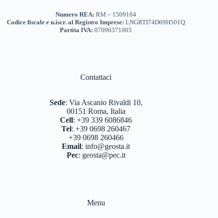
Numero REA:
RM – 1509184
Codice fiscale e n.iscr. al Registro Imprese:
LNGRTI74D69H501Q
Partita IVA:
07096371005
Contattaci
Sede
:
Via Ascanio Rivaldi 10,
00151 Roma, Italia
Cell
:
+39 339 6086846
Tel
:
+39 0698 260467
+39 0698 260466
Email
:
info@geosta.it
Pec
:
geosta@pec.it
Menu