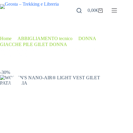
Salta
al
0,00
€
Carrello
contenuto
Home
/
ABBIGLIAMENTO tecnico
/
DONNA
/
GIACCHE PILE GILET DONNA
/
WOMEN’S NANO-AIR® LIGHT VEST GILET
PATAGONIA
-30%