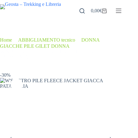
Salta
al
0,00
€
Carrello
contenuto
Home
/
ABBIGLIAMENTO tecnico
/
DONNA
/
GIACCHE PILE GILET DONNA
/
W’S RETRO PILE FLEECE JACKET GIACCA
PATAGONIA
-30%