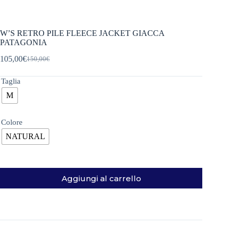
W’S RETRO PILE FLEECE JACKET GIACCA
PATAGONIA
105,00
€
150,00
€
Il
Il
prezzo
prezzo
originale
attuale
Taglia
era:
è:
M
150,00€.
105,00€.
Colore
NATURAL
Aggiungi al carrello