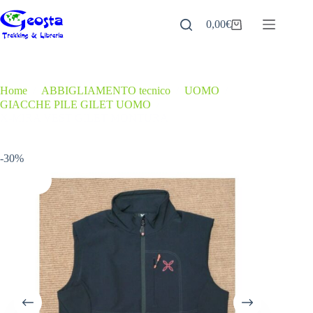
Salta
al
0,00
€
Carrello
contenuto
Home
/
ABBIGLIAMENTO tecnico
/
UOMO
/
GIACCHE PILE GILET UOMO
/
X-MIRA VEST GILET MONTURA
-30%