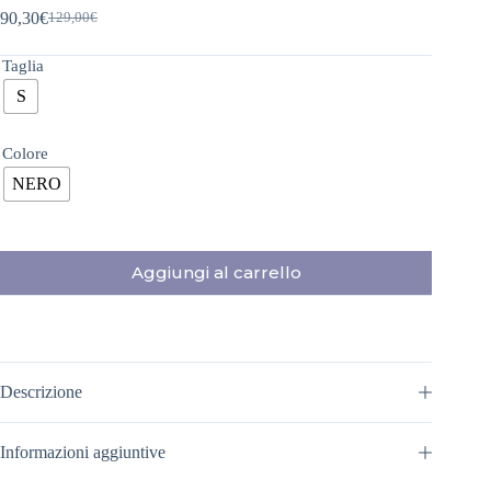
90,30
€
129,00
€
Il
Il
prezzo
prezzo
originale
attuale
Taglia
era:
è:
S
129,00€.
90,30€.
Colore
NERO
Aggiungi al carrello
Descrizione
Informazioni aggiuntive