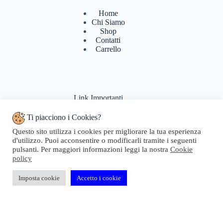
Home
Chi Siamo
Shop
Contatti
Carrello
Link Importanti
Ti piacciono i Cookies?
Condizioni di vendita
Questo sito utilizza i cookies per migliorare la tua esperienza
Politiche di Reso
d'utilizzo. Puoi acconsentire o modificarli tramite i seguenti
Pagamenti & Spedizioni
pulsanti. Per maggiori informazioni leggi la nostra
Cookie
Termini di utilizzo
policy
Privacy Policy
Cookie Policy
Domande Frequenti
Imposta cookie
Accetto i cookie
Copyright © 2024 Geosta di Longhi Rita - Web powered by
Dylog Italia S.p.A.