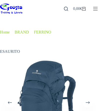
Salta
al
0,00
€
Carrello
contenuto
Home
/
BRAND
/
FERRINO
/
ZAINO FINISTERRE 40 LITRI FERRINO
ESAURITO