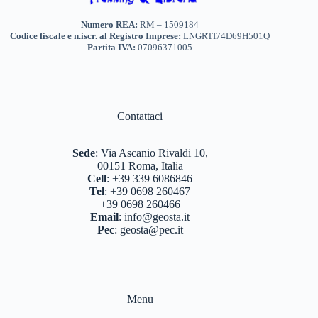
Numero REA:
RM – 1509184
Codice fiscale e n.iscr. al Registro Imprese:
LNGRTI74D69H501Q
Partita IVA:
07096371005
Contattaci
Sede
:
Via Ascanio Rivaldi 10,
00151 Roma, Italia
Cell
:
+39 339 6086846
Tel
:
+39 0698 260467
+39 0698 260466
Email
:
info@geosta.it
Pec
:
geosta@pec.it
Menu