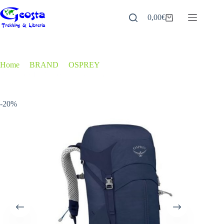
Salta
al
0,00
€
Carrello
contenuto
Home
/
BRAND
/
OSPREY
/
ZAINO STRATOS 26 OSPREY
-20%