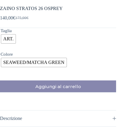
ZAINO STRATOS 26 OSPREY
140,00
€
175,00
€
Il
Il
prezzo
prezzo
originale
attuale
Taglia
era:
è:
ART.
175,00€.
140,00€.
Colore
SEAWEED/MATCHA GREEN
Aggiungi al carrello
Descrizione