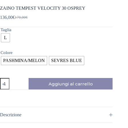
ZAINO TEMPEST VELOCITY 30 OSPREY
136,00
€
170,00
€
Il
Il
prezzo
prezzo
originale
attuale
Taglia
era:
è:
L
170,00€.
136,00€.
Colore
PASHMINA/MELON
SEVRES BLUE
ZAINO
Aggiungi al carrello
TEMPEST
VELOCITY
30
OSPREY
quantità
Descrizione