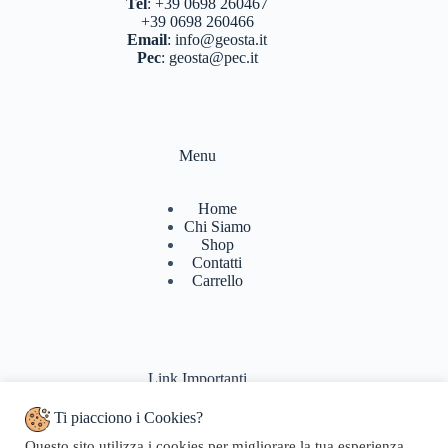
Tel
:
+39 0698 260467
+39 0698 260466
Email
:
info@geosta.it
Pec
:
geosta@pec.it
Menu
Home
Chi Siamo
Shop
Contatti
Carrello
Link Importanti
Ti piacciono i Cookies?
Condizioni di vendita
Questo sito utilizza i cookies per migliorare la tua esperienza