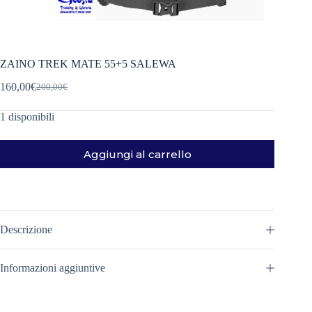
ZAINO TREK MATE 55+5 SALEWA
160,00
€
200,00
€
Il
Il
prezzo
prezzo
1 disponibili
originale
attuale
era:
è:
200,00€.
160,00€.
Aggiungi al carrello
Descrizione
Informazioni aggiuntive