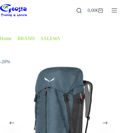
Salta
al
0,00
€
Carrello
contenuto
Home
/
BRAND
/
SALEWA
/
ZAINO TREK MATE 55+5 SALEWA
-20%