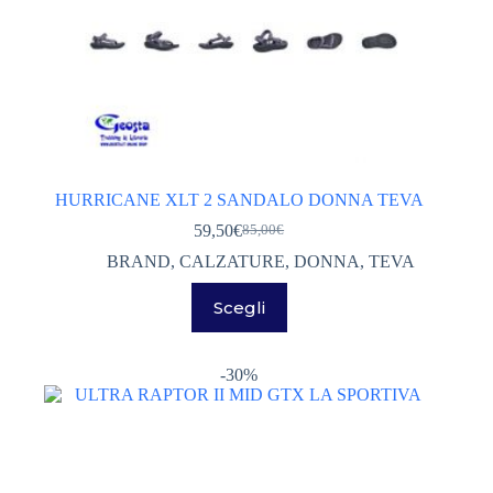
HURRICANE XLT 2 SANDALO DONNA TEVA
59,50
€
85,00
€
Il
Il
prezzo
prezzo
BRAND
,
CALZATURE
,
DONNA
,
TEVA
originale
attuale
Questo
era:
è:
Scegli
prodotto
85,00€.
59,50€.
ha
più
varianti.
-30%
Le
opzioni
possono
essere
scelte
nella