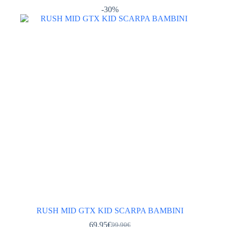
varianti.
-30%
Le
opzioni
possono
essere
scelte
nella
pagina
del
prodotto
RUSH MID GTX KID SCARPA BAMBINI
69,95
€
99,90
€