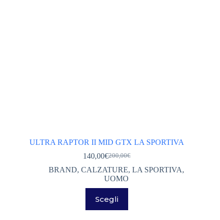
pagina
del
prodotto
ULTRA RAPTOR II MID GTX LA SPORTIVA
140,00
€
200,00
€
Il
Il
prezzo
prezzo
BRAND
,
CALZATURE
,
LA SPORTIVA
,
originale
attuale
UOMO
era:
è:
Questo
200,00€.
140,00€.
Scegli
prodotto
ha
più