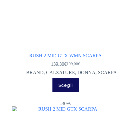
RUSH 2 MID GTX WMN SCARPA
139,30
€
199,00
€
Il
Il
prezzo
prezzo
BRAND
,
CALZATURE
,
DONNA
,
SCARPA
originale
attuale
Questo
era:
è:
Scegli
prodotto
199,00€.
139,30€.
ha
più
varianti.
-30%
Le
opzioni
possono
essere
scelte
nella