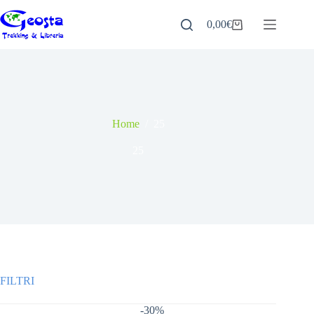
Salta
al
0,00
€
Carrello
contenuto
Home
/
25
25
-30%