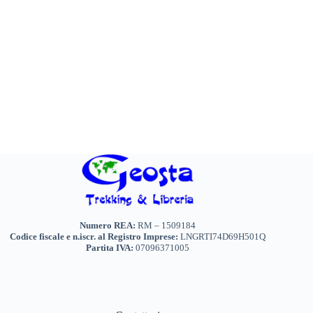
Le
opzioni
possono
essere
scelte
nella
pagina
del
prodotto
Numero REA:
RM – 1509184
Codice fiscale e n.iscr. al Registro Imprese:
LNGRTI74D69H501Q
Partita IVA:
07096371005