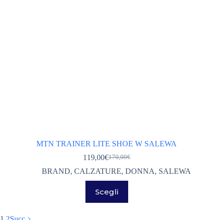
pagina
del
prodotto
MTN TRAINER LITE SHOE W SALEWA
119,00
€
170,00
€
Il
Il
prezzo
prezzo
BRAND
,
CALZATURE
,
DONNA
,
SALEWA
originale
attuale
Questo
era:
è:
Scegli
prodotto
170,00€.
119,00€.
ha
più
1
2
Succ
varianti.