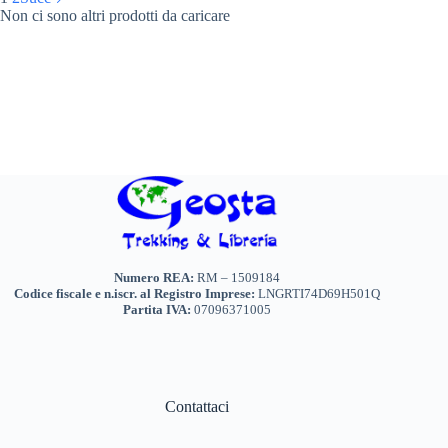
Non ci sono altri prodotti da caricare
Le
opzioni
possono
essere
scelte
nella
pagina
del
prodotto
Numero REA:
RM – 1509184
Codice fiscale e n.iscr. al Registro Imprese:
LNGRTI74D69H501Q
Partita IVA:
07096371005
Contattaci