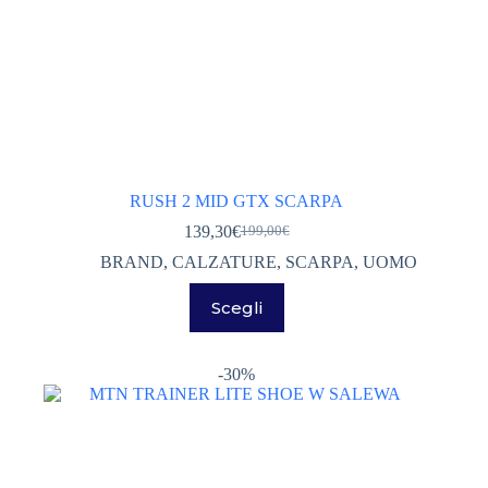
RUSH 2 MID GTX SCARPA
139,30
€
199,00
€
Il
Il
prezzo
prezzo
BRAND
,
CALZATURE
,
SCARPA
,
UOMO
originale
attuale
Questo
era:
è:
Scegli
prodotto
199,00€.
139,30€.
ha
più
varianti.
-30%
Le
opzioni
possono
essere
scelte
nella