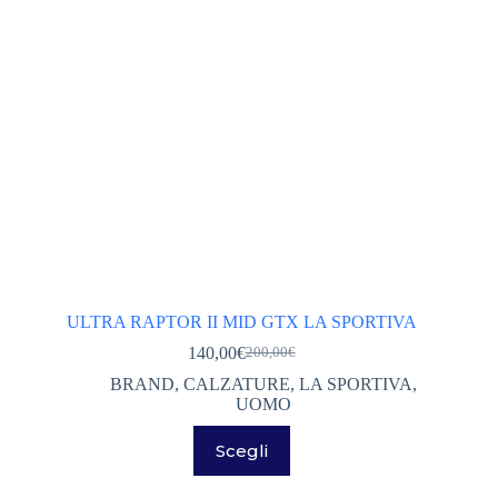
pagina
del
prodotto
ULTRA RAPTOR II MID GTX LA SPORTIVA
140,00
€
200,00
€
Il
Il
prezzo
prezzo
BRAND
,
CALZATURE
,
LA SPORTIVA
,
originale
attuale
UOMO
era:
è:
Questo
200,00€.
140,00€.
Scegli
prodotto
ha
più