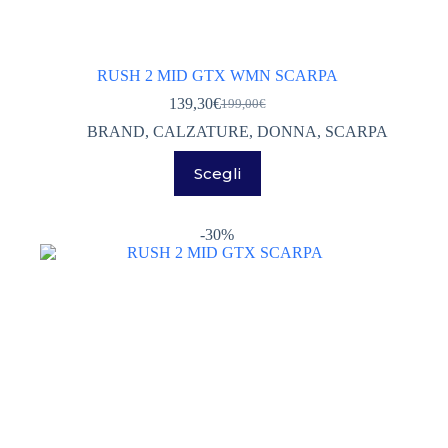
RUSH 2 MID GTX WMN SCARPA
139,30
€
199,00
€
Il
Il
prezzo
prezzo
BRAND
,
CALZATURE
,
DONNA
,
SCARPA
originale
attuale
Questo
era:
è:
Scegli
prodotto
199,00€.
139,30€.
ha
più
varianti.
-30%
Le
opzioni
possono
essere
scelte
nella
pagina
del
prodotto