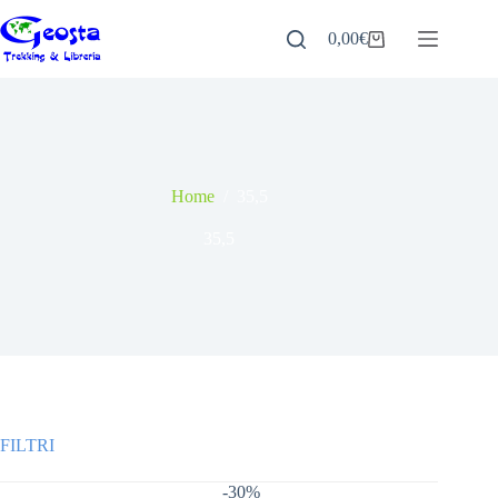
Salta
al
0,00
€
Carrello
contenuto
Home
/
35,5
35,5
-30%