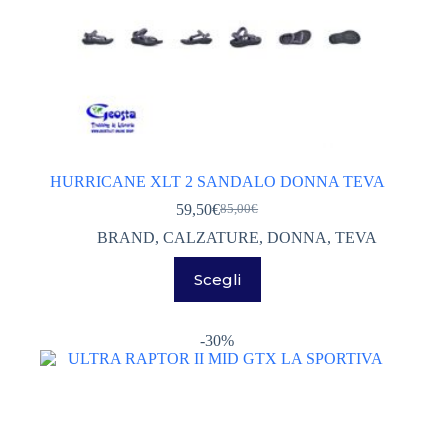
SALEWA
(0)
Senza categoria
(0)
HURRICANE XLT 2 SANDALO DONNA TEVA
59,50
€
85,00
€
Il
Il
prezzo
prezzo
BRAND
,
CALZATURE
,
DONNA
,
TEVA
originale
attuale
Questo
era:
è:
Scegli
prodotto
85,00€.
59,50€.
ha
più
varianti.
-30%
Le
opzioni
possono
essere
scelte
nella