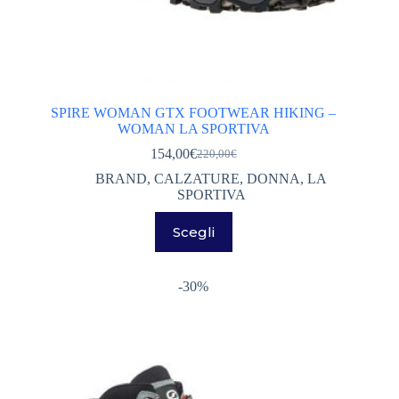
SPIRE WOMAN GTX FOOTWEAR HIKING –
WOMAN LA SPORTIVA
154,00
€
220,00
€
Il
Il
prezzo
prezzo
BRAND
,
CALZATURE
,
DONNA
,
LA
originale
attuale
SPORTIVA
era:
è:
Questo
220,00€.
154,00€.
Scegli
prodotto
ha
più
varianti.
-30%
Le
opzioni
possono
essere
scelte
nella
pagina