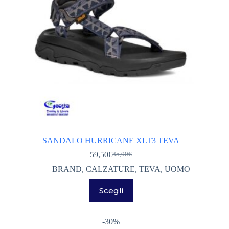
del
prodotto
SANDALO HURRICANE XLT3 TEVA
59,50
€
85,00
€
Il
Il
prezzo
prezzo
BRAND
,
CALZATURE
,
TEVA
,
UOMO
originale
attuale
Questo
era:
è:
Scegli
prodotto
85,00€.
59,50€.
ha
più
varianti.
-30%
Le