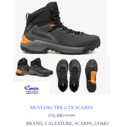
opzioni
possono
essere
scelte
nella
pagina
del
prodotto
MUSTANG TRK GTX SCARPA
153,30
€
219,00
€
Il
Il
prezzo
prezzo
BRAND
,
CALZATURE
,
SCARPA
,
UOMO