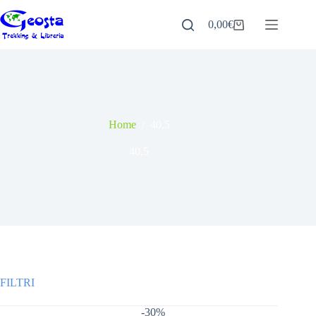
Salta
al
0,00
€
Carrello
contenuto
Home
/
40,5
40,5
-30%