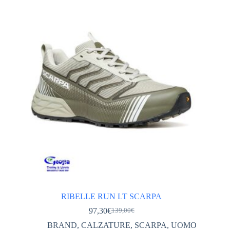
opzioni
possono
essere
scelte
nella
pagina
del
prodotto
RIBELLE RUN LT SCARPA
97,30
€
139,00
€
Il
Il
prezzo
prezzo
BRAND
,
CALZATURE
,
SCARPA
,
UOMO