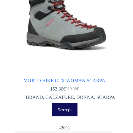
del
prodotto
MOJITO HIKE GTX WOMAN SCARPA
153,30
€
219,00
€
Il
Il
prezzo
prezzo
BRAND
,
CALZATURE
,
DONNA
,
SCARPA
originale
attuale
Questo
era:
è:
Scegli
prodotto
219,00€.
153,30€.
ha
più
varianti.
-30%
Le