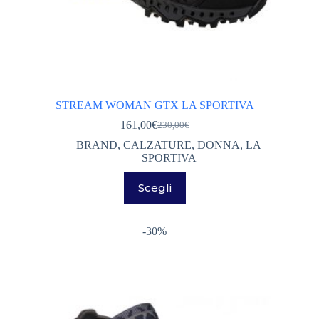
STREAM WOMAN GTX LA SPORTIVA
161,00
€
230,00
€
Il
Il
prezzo
prezzo
BRAND
,
CALZATURE
,
DONNA
,
LA
originale
attuale
SPORTIVA
era:
è:
Questo
230,00€.
161,00€.
Scegli
prodotto
ha
più
varianti.
-30%
Le
opzioni
possono
essere
scelte
nella
pagina