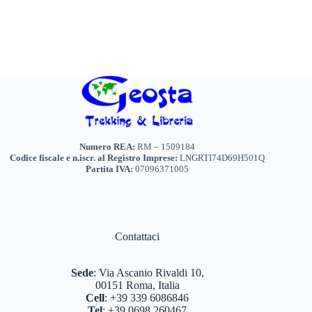
Numero REA:
RM – 1509184
Codice fiscale e n.iscr. al Registro Imprese:
LNGRTI74D69H501Q
Partita IVA:
07096371005
Contattaci
Sede
:
Via Ascanio Rivaldi 10,
00151 Roma, Italia
Cell
:
+39 339 6086846
Tel
:
+39 0698 260467