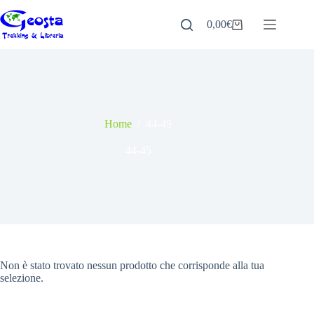
Salta
al
0,00
€
Carrello
contenuto
Home
/
44-45
44-45
Non è stato trovato nessun prodotto che corrisponde alla tua
selezione.