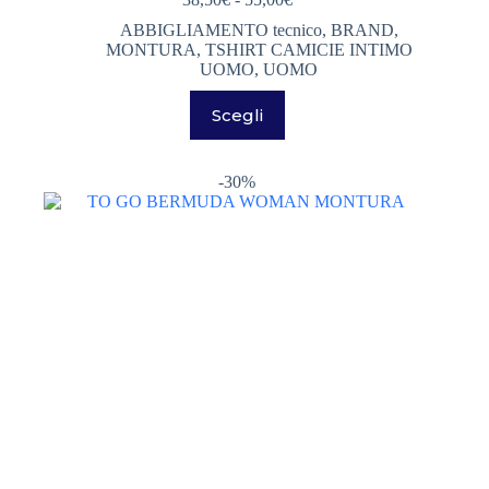
di
ABBIGLIAMENTO tecnico
,
BRAND
,
prezzo:
MONTURA
,
TSHIRT CAMICIE INTIMO
da
UOMO
,
UOMO
38,50€
a
Questo
Scegli
55,00€
prodotto
ha
più
varianti.
-30%
Le
opzioni
possono
essere
scelte
nella
pagina
del
prodotto