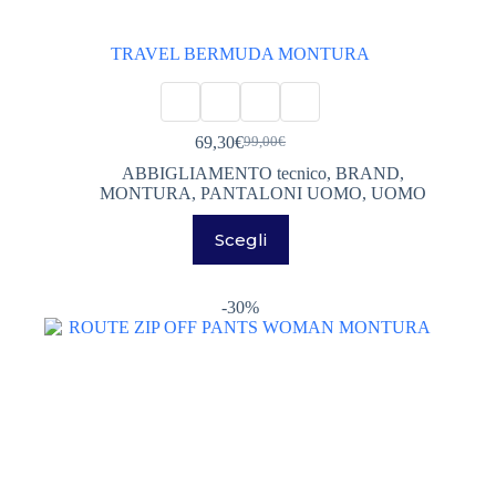
TRAVEL BERMUDA MONTURA
69,30
€
99,00
€
Il
Il
prezzo
prezzo
ABBIGLIAMENTO tecnico
,
BRAND
,
originale
attuale
MONTURA
,
PANTALONI UOMO
,
UOMO
era:
è:
Questo
99,00€.
69,30€.
Scegli
prodotto
ha
più
varianti.
-30%
Le
opzioni
possono
essere
scelte
nella
pagina
del
prodotto