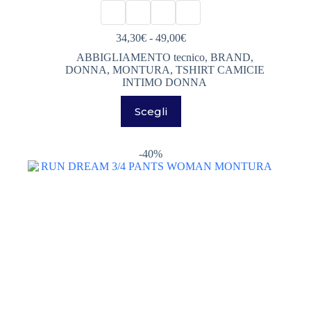
Fascia
34,30
€
-
49,00
€
di
ABBIGLIAMENTO tecnico
,
BRAND
,
prezzo:
DONNA
,
MONTURA
,
TSHIRT CAMICIE
da
INTIMO DONNA
34,30€
a
Questo
Scegli
49,00€
prodotto
ha
più
varianti.
-40%
Le
opzioni
possono
essere
scelte
nella
pagina
del
prodotto