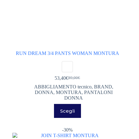
RUN DREAM 3/4 PANTS WOMAN MONTURA
53,40
€
89,00
€
Il
Il
prezzo
prezzo
ABBIGLIAMENTO tecnico
,
BRAND
,
originale
attuale
DONNA
,
MONTURA
,
PANTALONI
era:
è:
DONNA
89,00€.
53,40€.
Questo
Scegli
prodotto
ha
più
varianti.
-30%
Le