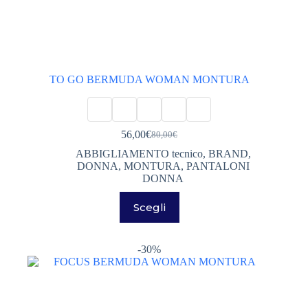
TO GO BERMUDA WOMAN MONTURA
56,00
€
80,00
€
Il
Il
prezzo
prezzo
ABBIGLIAMENTO tecnico
,
BRAND
,
originale
attuale
DONNA
,
MONTURA
,
PANTALONI
era:
è:
DONNA
80,00€.
56,00€.
Questo
Scegli
prodotto
ha
più
varianti.
-30%
Le
opzioni
possono
essere