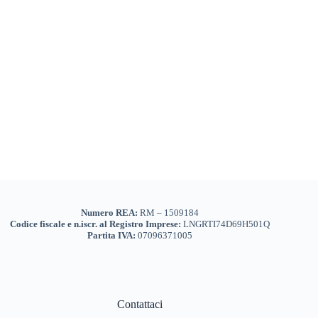
più
varianti.
Le
opzioni
possono
essere
scelte
nella
pagina
del
prodotto
Numero REA:
RM – 1509184
Codice fiscale e n.iscr. al Registro Imprese:
LNGRTI74D69H501Q
Partita IVA:
07096371005
Contattaci