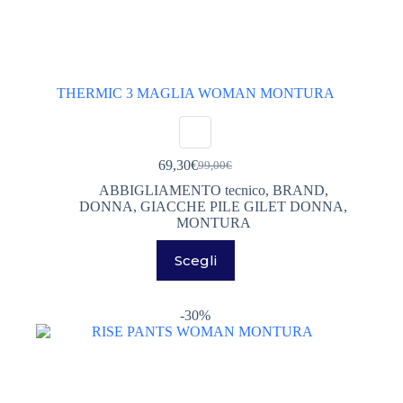
THERMIC 3 MAGLIA WOMAN MONTURA
69,30
€
99,00
€
Il
Il
prezzo
prezzo
ABBIGLIAMENTO tecnico
,
BRAND
,
originale
attuale
DONNA
,
GIACCHE PILE GILET DONNA
,
era:
è:
MONTURA
99,00€.
69,30€.
Questo
Scegli
prodotto
ha
più
varianti.
-30%
Le
opzioni
possono
essere
scelte