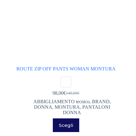
ROUTE ZIP OFF PANTS WOMAN MONTURA
98,00
€
140,00
€
Il
Il
prezzo
prezzo
ABBIGLIAMENTO tecnico
,
BRAND
,
originale
attuale
DONNA
,
MONTURA
,
PANTALONI
era:
è:
DONNA
140,00€.
98,00€.
Questo
Scegli
prodotto
ha