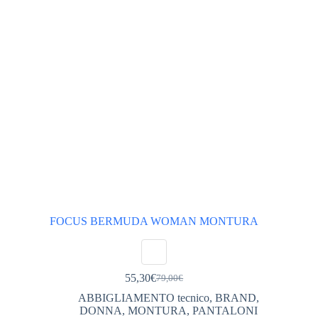
scelte
nella
pagina
del
prodotto
FOCUS BERMUDA WOMAN MONTURA
55,30
€
79,00
€
Il
Il
prezzo
prezzo
ABBIGLIAMENTO tecnico
,
BRAND
,
originale
attuale
DONNA
,
MONTURA
,
PANTALONI