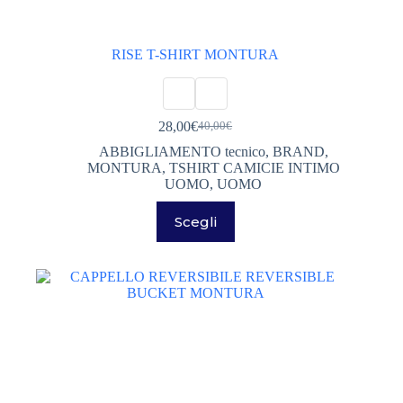
RISE T-SHIRT MONTURA
28,00
€
40,00
€
Il
Il
prezzo
prezzo
ABBIGLIAMENTO tecnico
,
BRAND
,
originale
attuale
MONTURA
,
TSHIRT CAMICIE INTIMO
era:
è:
UOMO
,
UOMO
40,00€.
28,00€.
Questo
Scegli
prodotto
ha
più
varianti.
Le
opzioni
possono
essere
scelte
nella
pagina
del