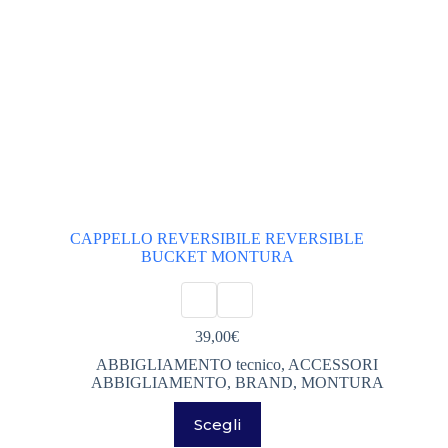
prodotto
CAPPELLO REVERSIBILE REVERSIBLE
BUCKET MONTURA
39,00
€
ABBIGLIAMENTO tecnico
,
ACCESSORI
ABBIGLIAMENTO
,
BRAND
,
MONTURA
Questo
Scegli
prodotto
ha