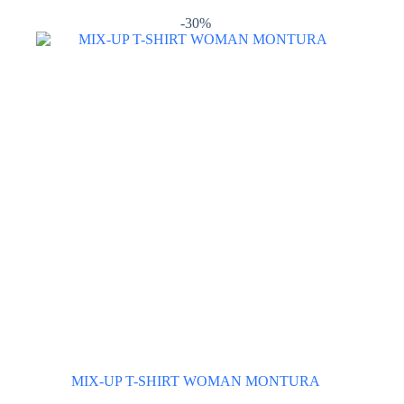
più
varianti.
-30%
Le
opzioni
possono
essere
scelte
nella
pagina
del
prodotto
MIX-UP T-SHIRT WOMAN MONTURA