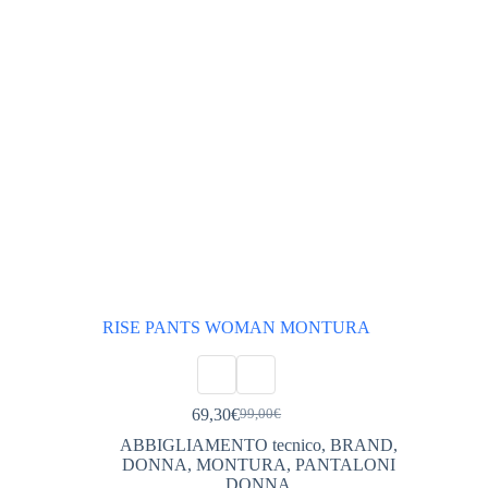
nella
pagina
del
prodotto
RISE PANTS WOMAN MONTURA
69,30
€
99,00
€
Il
Il
prezzo
prezzo
ABBIGLIAMENTO tecnico
,
BRAND
,
originale
attuale
DONNA
,
MONTURA
,
PANTALONI
era:
è:
DONNA