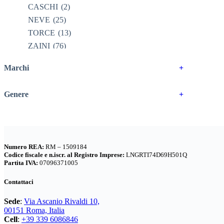
CASCHI
(2)
NEVE
(25)
TORCE
(13)
ZAINI
(76)
BRAND
(985)
Marchi
+
4 LAND EDIZIONI
(38)
BERGHAUS
(2)
Genere
+
BERTONI
(3)
DEUTER
(17)
EASTPAK
(3)
FERRINO
(11)
Numero REA:
RM – 1509184
GARMONT
(15)
Codice fiscale e n.iscr. al Registro Imprese:
LNGRTI74D69H501Q
GIPRON
(5)
Partita IVA:
07096371005
GM CALZE
(5)
Contattaci
IZAS
(7)
Sede
:
Via Ascanio Rivaldi 10,
KONUS
(6)
00151 Roma, Italia
LA SPORTIVA
(54)
Cell
:
+39 339 6086846