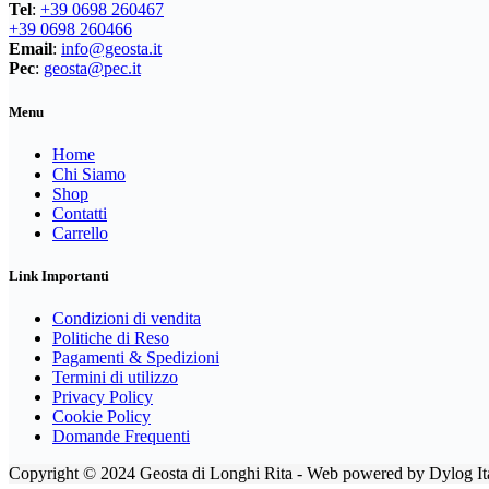
LIZARD
(8)
Tel
:
+39 0698 260467
+39 0698 260466
MARSUPIO ZAINI
(7)
Email
:
info@geosta.it
MEINDL
(8)
Pec
:
geosta@pec.it
MILLET
(15)
Menu
MONTURA
(194)
OSPREY
(24)
Home
Chi Siamo
PATAGONIA
(169)
Shop
PETZL
(10)
Contatti
Carrello
REDELK
(6)
SALEWA
(150)
Link Importanti
SALOMON
(7)
Condizioni di vendita
SCARPA
(36)
Politiche di Reso
SEVEN - INVICTA
(10)
Pagamenti & Spedizioni
Termini di utilizzo
TABACCO EDITRICE
(78)
Privacy Policy
TERRE DI MEZZO
(47)
Cookie Policy
TEVA
(13)
Domande Frequenti
VERSANTE SUD EDITORE
(37)
Copyright © 2024 Geosta di Longhi Rita - Web powered by Dylog Ita