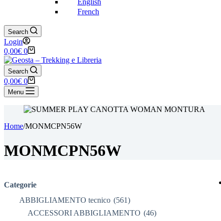
English
French
Search
Login
Carrello
0,00
€
0
Search
Carrello
0,00
€
0
Menu
Home
/
MONMCPN56W
MONMCPN56W
Categorie
ABBIGLIAMENTO tecnico
(561)
ACCESSORI ABBIGLIAMENTO
(46)