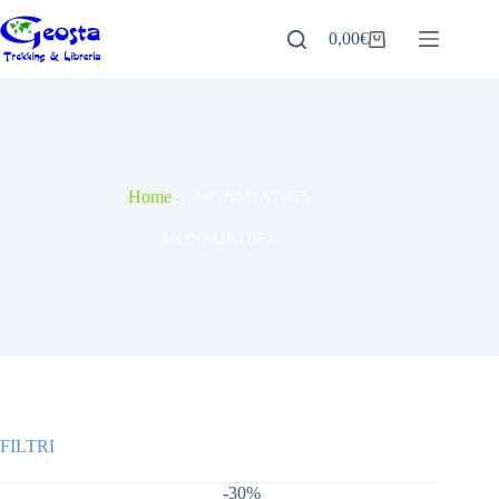
Salta
al
0,00
€
Carrello
contenuto
Home
/
MONMJAT06X
MONMJAT06X
-30%