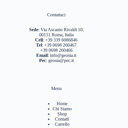
BERGHAUS
(2)
BERTONI
(3)
Contattaci
DEUTER
(17)
Sede
:
Via Ascanio Rivaldi 10,
EASTPAK
(3)
00151 Roma, Italia
Cell
:
+39 339 6086846
FERRINO
(12)
Tel
:
+39 0698 260467
+39 0698 260466
GARMONT
(13)
Email
:
info@geosta.it
Pec
:
geosta@pec.it
GIPRON
(5)
GM CALZE
(5)
IZAS
(7)
Menu
KONUS
(7)
Home
LA SPORTIVA
(56)
Chi Siamo
Shop
LIZARD
(8)
Contatti
Carrello
MARSUPIO ZAINI
(7)