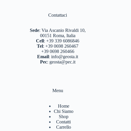
BASTONCINI TREKKING E NORDIC WALKING
(8)
Contattaci
BINOCOLI CANNOCCHIALI TELESCOPI
(4)
BORRACCE PORTA VIVANDE
(17)
Sede
:
Via Ascanio Rivaldi 10,
00151 Roma, Italia
CAMPEGGIO OUTDOOR
(17)
Cell
:
+39 339 6086846
Tel
:
+39 0698 260467
CASCHI
(2)
+39 0698 260466
Email
:
info@geosta.it
COLTELLERIA
(0)
Pec
:
geosta@pec.it
NEVE
(25)
TORCE
(13)
Menu
ZAINI
(76)
BRAND
(991)
Home
Chi Siamo
4 LAND EDIZIONI
(38)
Shop
Contatti
BERGHAUS
(2)
Carrello