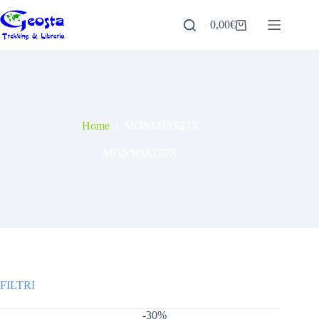
Salta
al
0,00
€
Carrello
contenuto
Home
/
MONMJAT27X
MONMJAT27X
-30%