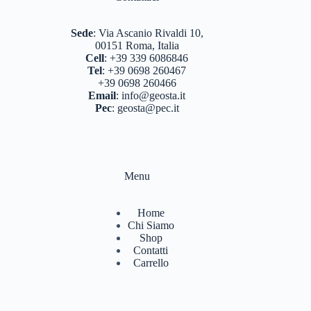
BASTONCINI TREKKING E NORDIC WALKING
(8)
Sede
:
Via Ascanio Rivaldi 10,
BINOCOLI CANNOCCHIALI TELESCOPI
(3)
00151 Roma, Italia
Cell
:
+39 339 6086846
BORRACCE PORTA VIVANDE
(17)
Tel
:
+39 0698 260467
+39 0698 260466
CAMPEGGIO OUTDOOR
(17)
Email
:
info@geosta.it
Pec
:
geosta@pec.it
CASCHI
(2)
COLTELLERIA
(0)
NEVE
(25)
Menu
TORCE
(13)
Home
ZAINI
(76)
Chi Siamo
Shop
BRAND
(984)
Contatti
Carrello
4 LAND EDIZIONI
(38)
BERGHAUS
(2)