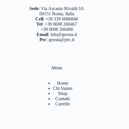
BASTONCINI TREKKING E NORDIC WALKING
(8)
Sede
:
Via Ascanio Rivaldi 10,
00151 Roma, Italia
BINOCOLI CANNOCCHIALI TELESCOPI
(4)
Cell
:
+39 339 6086846
Tel
:
+39 0698 260467
BORRACCE PORTA VIVANDE
(17)
+39 0698 260466
Email
:
info@geosta.it
CAMPEGGIO OUTDOOR
(17)
Pec
:
geosta@pec.it
CASCHI
(2)
COLTELLERIA
(0)
Menu
NEVE
(25)
TORCE
(13)
Home
Chi Siamo
ZAINI
(76)
Shop
Contatti
BRAND
(991)
Carrello
4 LAND EDIZIONI
(38)
BERGHAUS
(2)