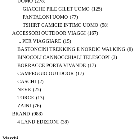
UOMO
(278)
GIACCHE PILE GILET UOMO
(125)
PANTALONI UOMO
(77)
TSHIRT CAMICIE INTIMO UOMO
(58)
ACCESSORI OUTDOOR VIAGGI
(167)
... PER VIAGGIARE
(15)
BASTONCINI TREKKING E NORDIC WALKING
(8)
BINOCOLI CANNOCCHIALI TELESCOPI
(3)
BORRACCE PORTA VIVANDE
(17)
CAMPEGGIO OUTDOOR
(17)
CASCHI
(2)
NEVE
(25)
TORCE
(13)
ZAINI
(76)
BRAND
(988)
4 LAND EDIZIONI
(38)
BERGHAUS
(2)
BERTONI
(3)
Marchi