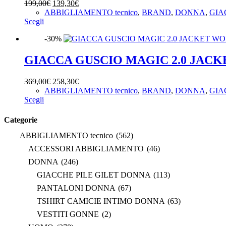
Il
Il
199,00
€
139,30
€
possono
prezzo
prezzo
ABBIGLIAMENTO tecnico
,
BRAND
,
DONNA
,
GIA
essere
Questo
originale
attuale
Scegli
scelte
prodotto
era:
è:
nella
-30%
ha
199,00€.
139,30€.
pagina
più
del
varianti.
GIACCA GUSCIO MAGIC 2.0 JA
prodotto
Le
opzioni
Il
Il
369,00
€
258,30
€
possono
prezzo
prezzo
ABBIGLIAMENTO tecnico
,
BRAND
,
DONNA
,
GIA
essere
Questo
originale
attuale
Scegli
scelte
prodotto
era:
è:
nella
ha
369,00€.
258,30€.
Categorie
pagina
più
del
ABBIGLIAMENTO tecnico
(562)
varianti.
prodotto
Le
ACCESSORI ABBIGLIAMENTO
(46)
opzioni
DONNA
(246)
possono
essere
GIACCHE PILE GILET DONNA
(113)
scelte
PANTALONI DONNA
(67)
nella
pagina
TSHIRT CAMICIE INTIMO DONNA
(63)
del
VESTITI GONNE
(2)
prodotto