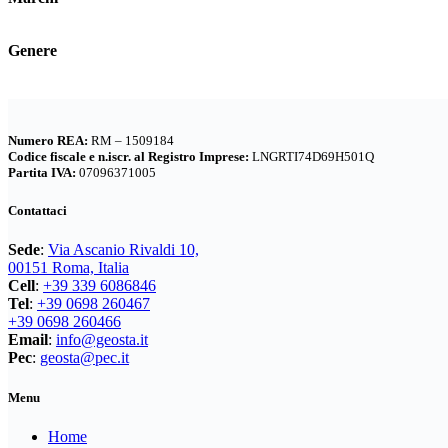
DEUTER
(17)
EASTPAK
(3)
Genere
FERRINO
(11)
GARMONT
(15)
GIPRON
(5)
Numero REA:
RM – 1509184
GM CALZE
(5)
Codice fiscale e n.iscr. al Registro Imprese:
LNGRTI74D69H501Q
Partita IVA:
07096371005
IZAS
(7)
KONUS
(6)
Contattaci
LA SPORTIVA
(55)
Sede
:
Via Ascanio Rivaldi 10,
LIZARD
(8)
00151 Roma, Italia
MARSUPIO ZAINI
(7)
Cell
:
+39 339 6086846
Tel
:
+39 0698 260467
MEINDL
(8)
+39 0698 260466
MILLET
(15)
Email
:
info@geosta.it
Pec
:
geosta@pec.it
MONTURA
(194)
OSPREY
(24)
Menu
PATAGONIA
(170)
Home
PETZL
(10)