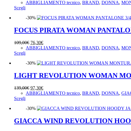
di
ABBIGLIAMENTO tecnico
,
BRAND
,
DONNA
,
MO
Questo
prezzo:
Scegli
prodotto
da
-30%
ha
34,30€
più
a
varianti.
49,00€
FOCUS PIRATA WOMAN PANTALO
Le
opzioni
Il
Il
109,00
€
76,30
€
possono
prezzo
prezzo
ABBIGLIAMENTO tecnico
,
BRAND
,
DONNA
,
MO
essere
Questo
originale
attuale
Scegli
scelte
prodotto
era:
è:
nella
-30%
ha
109,00€.
76,30€.
pagina
più
del
varianti.
LIGHT REVOLUTION WOMAN M
prodotto
Le
opzioni
Il
Il
139,00
€
97,30
€
possono
prezzo
prezzo
ABBIGLIAMENTO tecnico
,
BRAND
,
DONNA
,
GIA
essere
Questo
originale
attuale
Scegli
scelte
prodotto
era:
è:
nella
-30%
ha
139,00€.
97,30€.
pagina
più
del
varianti.
GIACCA WIND REVOLUTION HO
prodotto
Le
opzioni