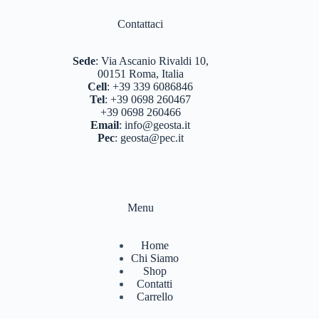
BERGHAUS
(2)
Contattaci
BERTONI
(3)
DEUTER
(17)
Sede
:
Via Ascanio Rivaldi 10,
00151 Roma, Italia
EASTPAK
(3)
Cell
:
+39 339 6086846
Tel
:
+39 0698 260467
FERRINO
(11)
+39 0698 260466
Email
:
info@geosta.it
GARMONT
(13)
Pec
:
geosta@pec.it
GIPRON
(5)
GM CALZE
(5)
Menu
IZAS
(7)
KONUS
(7)
Home
Chi Siamo
LA SPORTIVA
(56)
Shop
Contatti
LIZARD
(8)
Carrello
MARSUPIO ZAINI
(7)