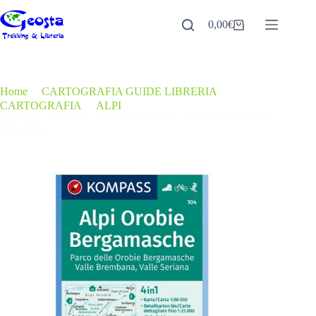
Salta
al
0,00
€
Carrello
contenuto
Home
/
CARTOGRAFIA GUIDE LIBRERIA
/
CARTOGRAFIA
/
ALPI
/
104 ALPI OROBIE BERGAMASCHE V. BREMBANA V.
SERIANA