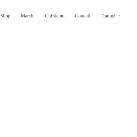
Shop
Marchi
Chi siamo
Contatti
Traduci
MAN GTX LA SPORTIVA