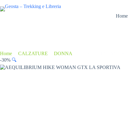
Salta
al
contenuto
Home
Home
/
CALZATURE
/
DONNA
/
AEQUILIBRIUM HIKE WO
-30%
🔍