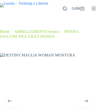
Salta
al
0,00
€
Carrello
contenuto
Home
/
ABBIGLIAMENTO tecnico
/
DONNA
/
GIACCHE PILE GILET DONNA
/
DESTINY MAGLIA WOMAN MONTURA