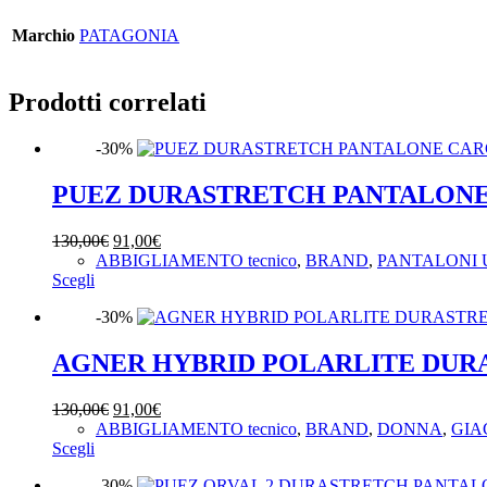
Marchio
PATAGONIA
Prodotti correlati
-30%
PUEZ DURASTRETCH PANTALON
Il
Il
130,00
€
91,00
€
prezzo
prezzo
ABBIGLIAMENTO tecnico
,
BRAND
,
PANTALONI
Questo
originale
attuale
Scegli
prodotto
era:
è:
-30%
ha
130,00€.
91,00€.
più
varianti.
AGNER HYBRID POLARLITE DUR
Le
opzioni
Il
Il
130,00
€
91,00
€
possono
prezzo
prezzo
ABBIGLIAMENTO tecnico
,
BRAND
,
DONNA
,
GIA
essere
Questo
originale
attuale
Scegli
scelte
prodotto
era:
è:
nella
-30%
ha
130,00€.
91,00€.