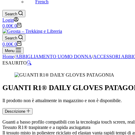
French
Search
Login
Carrello
0,00
€
0
Search
Carrello
0,00
€
0
Menu
Home
/
ABBIGLIAMENTO UOMO DONNA
/
ACCESSORI ABB
ESAURITO
🔍
GUANTI R1® DAILY GLOVES PATAGO
Il prodotto non è attualmente in magazzino e non è disponibile.
Descrizione
Guanti a basso profilo compatibili con la tecnologia touch screen, reali
Tessuto R1® traspirante e a rapida asciugatura
Il tessuto misto in poliestere riciclato ed elastan vanta rapidi tempi di