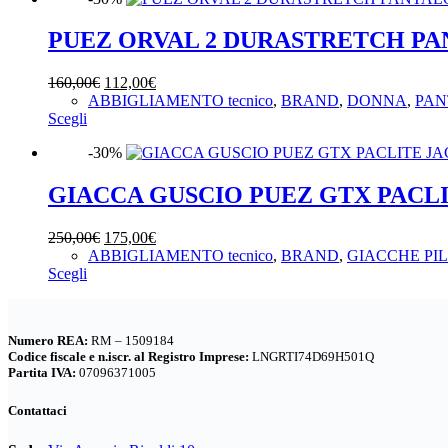
pagina
più
del
varianti.
PUEZ ORVAL 2 DURASTRETCH P
prodotto
Le
opzioni
Il
Il
160,00
€
112,00
€
possono
prezzo
prezzo
ABBIGLIAMENTO tecnico
,
BRAND
,
DONNA
,
PAN
essere
Questo
originale
attuale
Scegli
scelte
prodotto
era:
è:
nella
-30%
ha
160,00€.
112,00€.
pagina
più
del
varianti.
GIACCA GUSCIO PUEZ GTX PACL
prodotto
Le
opzioni
Il
Il
250,00
€
175,00
€
possono
prezzo
prezzo
ABBIGLIAMENTO tecnico
,
BRAND
,
GIACCHE PI
essere
Questo
originale
attuale
Scegli
scelte
prodotto
era:
è:
nella
ha
250,00€.
175,00€.
pagina
più
del
Numero REA:
RM – 1509184
varianti.
prodotto
Codice fiscale e n.iscr. al Registro Imprese:
LNGRTI74D69H501Q
Le
Partita IVA:
07096371005
opzioni
possono
Contattaci
essere
scelte