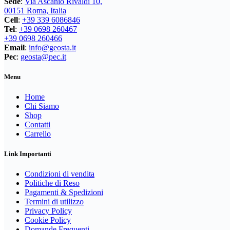
Sede
:
Via Ascanio Rivaldi 10,
nella
00151 Roma, Italia
pagina
Cell
:
+39 339 6086846
del
Tel
:
+39 0698 260467
prodotto
+39 0698 260466
Email
:
info@geosta.it
Pec
:
geosta@pec.it
Menu
Home
Chi Siamo
Shop
Contatti
Carrello
Link Importanti
Condizioni di vendita
Politiche di Reso
Pagamenti & Spedizioni
Termini di utilizzo
Privacy Policy
Cookie Policy
Domande Frequenti