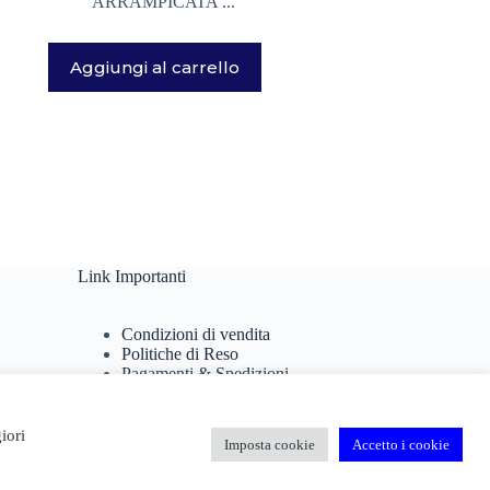
ARRAMPICATA ...
Aggiungi al carrello
Link Importanti
Condizioni di vendita
Politiche di Reso
Pagamenti & Spedizioni
Termini di utilizzo
Privacy Policy
Cookie Policy
iori
Imposta cookie
Accetto i cookie
Domande Frequenti