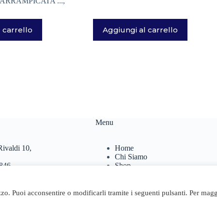
 ARRAMPICATA ...
,
 carrello
Aggiungi al carrello
Menu
ivaldi 10,
Home
Chi Siamo
846
Shop
467
Contatti
Carrello
.it
izzo. Puoi acconsentire o modificarli tramite i seguenti pulsanti. Per magg
24 Geosta di Longhi Rita - Web powered by Dylog Italia S.p.A.