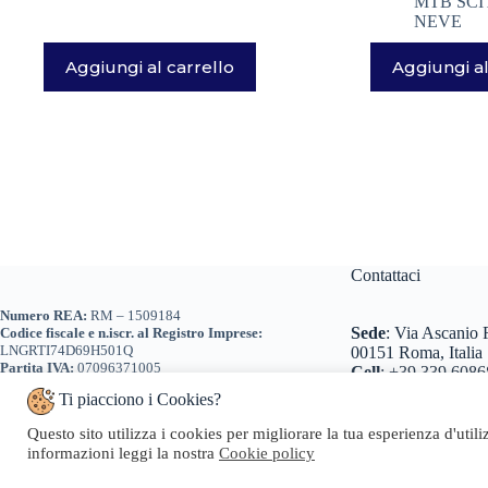
MTB SCI
NEVE
Aggiungi al carrello
Aggiungi al
Contattaci
Numero REA:
RM – 1509184
Sede
:
Via Ascanio R
Codice fiscale e n.iscr. al Registro Imprese:
LNGRTI74D69H501Q
00151 Roma, Italia
Partita IVA:
07096371005
Cell
:
+39 339 6086
Tel
:
+39 0698 260
Ti piacciono i Cookies?
+39 0698 260466
Email
:
info@geosta
Questo sito utilizza i cookies per migliorare la tua esperienza d'util
Pec
:
geosta@pec.it
informazioni leggi la nostra
Cookie policy
Copyright © 20