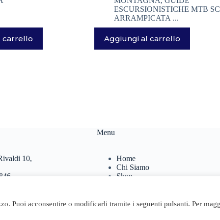
A
MONTAGNA
,
GUIDE
ESCURSIONISTICHE MTB SC
ARRAMPICATA ...
 carrello
Aggiungi al carrello
Menu
ivaldi 10,
Home
Chi Siamo
846
Shop
467
Contatti
Carrello
.it
izzo. Puoi acconsentire o modificarli tramite i seguenti pulsanti. Per magg