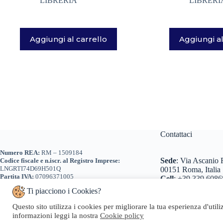
LIBRERIA
LIBRERI
Aggiungi al carrello
Aggiungi al
Contattaci
Numero REA:
RM – 1509184
Sede
:
Via Ascanio R
Codice fiscale e n.iscr. al Registro Imprese:
LNGRTI74D69H501Q
00151 Roma, Italia
Partita IVA:
07096371005
Cell
:
+39 339 6086
Tel
:
+39 0698 260
Ti piacciono i Cookies?
+39 0698 260466
Email
:
info@geosta
Questo sito utilizza i cookies per migliorare la tua esperienza d'util
Pec
:
geosta@pec.it
informazioni leggi la nostra
Cookie policy