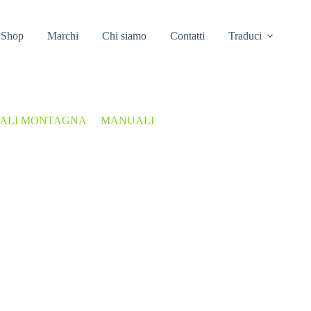
Shop
Marchi
Chi siamo
Contatti
Traduci
UALI MONTAGNA
/
MANUALI
/
LA MONTAGNA SPIEGATA 