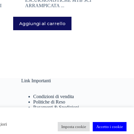
ESCURSIONISTICHE MTB SCI
I
ARRAMPICATA ...
Aggiungi al carrello
Link Importanti
Condizioni di vendita
Politiche di Reso
Pagamenti & Spedizioni
Termini di utilizzo
Privacy Policy
Cookie Policy
iori
Imposta cookie
Accetto i cookie
Domande Frequenti