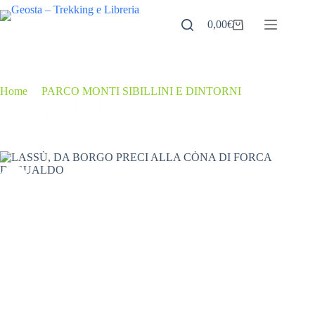
Salta
al
0,00
€
Carrello
contenuto
Home
/
PARCO MONTI SIBILLINI E DINTORNI
/
LASSÙ, DA BORGO PRECI ALLA CÒNA DI FORCA DI
GUALDO