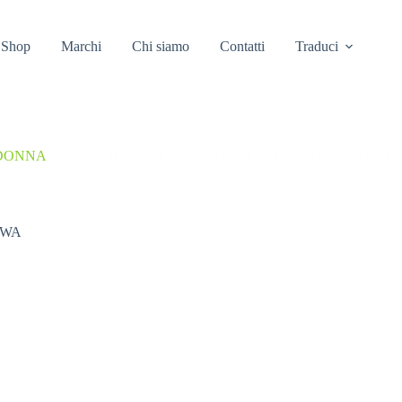
Shop
Marchi
Chi siamo
Contatti
Traduci
DONNA
/
PEDROC 2 DST 2/1 PANT W CONVERTIBILE DON