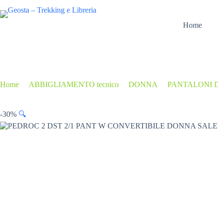
Salta
al
contenuto
Home
Home
/
ABBIGLIAMENTO tecnico
/
DONNA
/
PANTALONI 
-30%
🔍