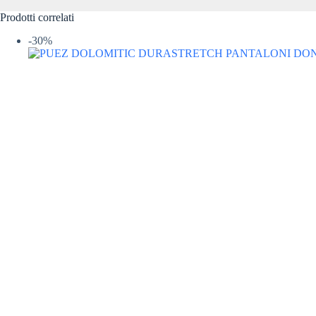
CONVERTIBILE
Prodotti correlati
DONNA
SALEWA
-30%
quantità