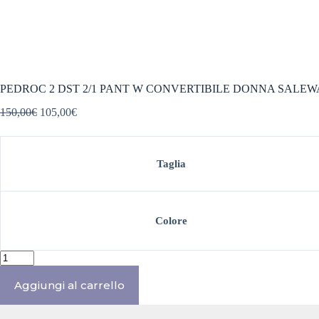
PEDROC 2 DST 2/1 PANT W CONVERTIBILE DONNA SALEW
Il
Il
150,00
€
105,00
€
prezzo
prezzo
originale
attuale
era:
è:
150,00€.
105,00€.
Taglia
Colore
PEDROC
2
DST
Aggiungi al carrello
2/1
PANT
W