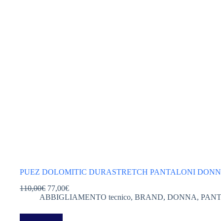
PUEZ DOLOMITIC DURASTRETCH PANTALONI DON
Il
Il
110,00
€
77,00
€
prezzo
prezzo
ABBIGLIAMENTO tecnico
,
BRAND
,
DONNA
,
PAN
originale
attuale
era:
è:
Questo