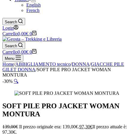
English
French
Search
Login
Carrello
0,00
€
0
Search
Carrello
0,00
€
0
Menu
Home
/
ABBIGLIAMENTO tecnico
/
DONNA
/
GIACCHE PILE
GILET DONNA
/
SOFT PILE PRO JACKET WOMAN
MONTURA
-30%
🔍
SOFT PILE PRO JACKET WOMAN
MONTURA
139,00
€
Il prezzo originale era: 139,00€.
97,30
€
Il prezzo attuale è:
97,30€.