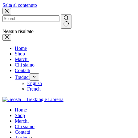
Salta al contenuto
Nessun risultato
Home
Shop
Marchi
Chi siamo
Contatti
Traduci
English
French
Home
Shop
Marchi
Chi siamo
Contatti
Traduci