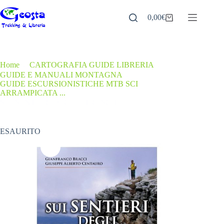
Salta
al
0,00
€
Carrello
contenuto
Home
/
CARTOGRAFIA GUIDE LIBRERIA
/
GUIDE E MANUALI MONTAGNA
/
GUIDE ESCURSIONISTICHE MTB SCI
/
ARRAMPICATA ...
SUI SENTIERI DEGLI ETRUSCHI
ESAURITO