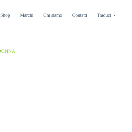
Shop
Marchi
Chi siamo
Contatti
Traduci
DONNA
/
TRAVEL GEO BERMUDA WOMAN MONTURA