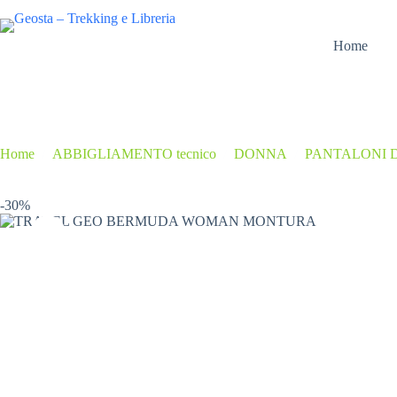
Salta
al
contenuto
Home
Home
/
ABBIGLIAMENTO tecnico
/
DONNA
/
PANTALONI 
-30%