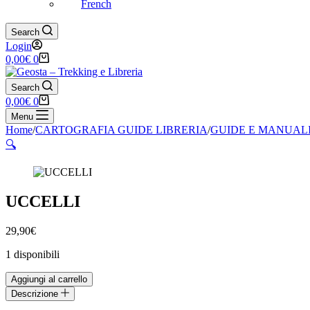
French
Search
Login
Carrello
0,00
€
0
Search
Carrello
0,00
€
0
Menu
Home
/
CARTOGRAFIA GUIDE LIBRERIA
/
GUIDE E MANUAL
🔍
UCCELLI
29,90
€
1 disponibili
UCCELLI
Aggiungi al carrello
quantità
Descrizione