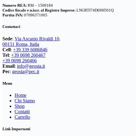
Numero REA:
RM – 1509184
Codice fiscale e n.iscr. al Registro Imprese:
LNGRTI74D69H501Q
Partita IVA:
07096371005
Contattaci
Sede
:
Via Ascanio Rivaldi 10,
00151 Roma, Italia
Cell
:
+39 339 6086846
Tel
:
+39 0698 260467
+39 0698 260466
Email
:
info@geosta.it
Pec
:
geosta@pec.it
Menu
Home
Chi Siamo
Shop
Contatti
Carrello
Link Importanti