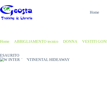
Salta
al
contenuto
Home
Home
/
ABBIGLIAMENTO tecnico
/
DONNA
/
VESTITI GO
ESAURITO