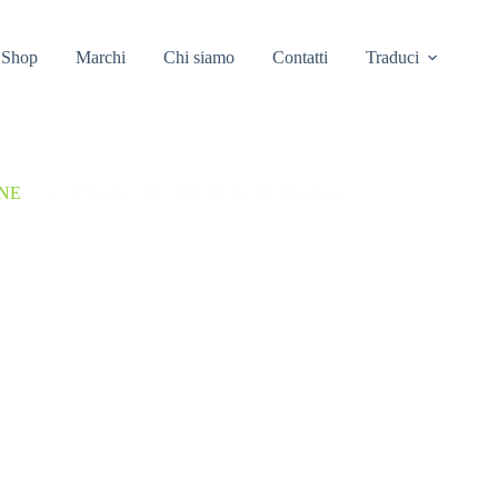
Shop
Marchi
Chi siamo
Contatti
Traduci
NNE
/
W INTER-CONTINENTAL HIDEAWAY