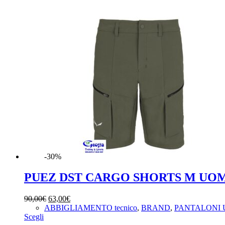
prodotto
era:
è:
nella
ha
110,00€.
77,00€.
pagina
più
del
varianti.
prodotto
Le
opzioni
possono
essere
scelte
nella
pagina
del
prodotto
-30%
PUEZ DST CARGO SHORTS M UO
Il
Il
90,00
€
63,00
€
prezzo
prezzo
ABBIGLIAMENTO tecnico
,
BRAND
,
PANTALONI
Questo
originale
attuale
Scegli