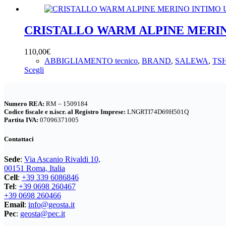
prodotto
era:
è:
ha
90,00€.
63,00€.
più
varianti.
CRISTALLO WARM ALPINE MERI
Le
opzioni
110,00
€
possono
ABBIGLIAMENTO tecnico
,
BRAND
,
SALEWA
,
TS
essere
Questo
Scegli
scelte
prodotto
nella
ha
pagina
più
del
Numero REA:
RM – 1509184
varianti.
prodotto
Codice fiscale e n.iscr. al Registro Imprese:
LNGRTI74D69H501Q
Le
Partita IVA:
07096371005
opzioni
possono
Contattaci
essere
scelte
Sede
:
Via Ascanio Rivaldi 10,
nella
00151 Roma, Italia
pagina
Cell
:
+39 339 6086846
del
Tel
:
+39 0698 260467
prodotto
+39 0698 260466
Email
:
info@geosta.it
Pec
:
geosta@pec.it