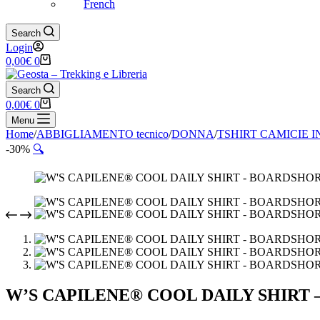
French
Search
Login
Carrello
0,00
€
0
Search
Carrello
0,00
€
0
Menu
Home
/
ABBIGLIAMENTO tecnico
/
DONNA
/
TSHIRT CAMICIE 
-30%
🔍
W’S CAPILENE® COOL DAILY SHIRT