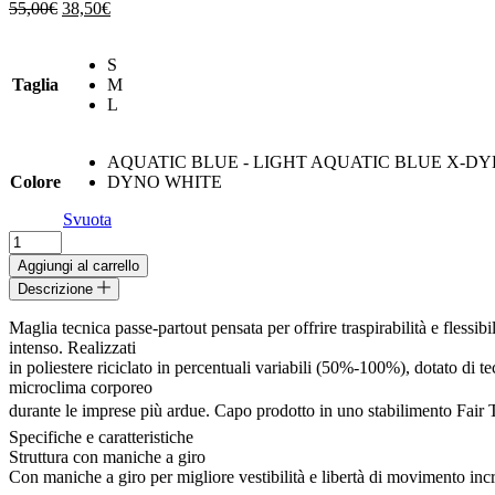
Il
Il
55,00
€
38,50
€
prezzo
prezzo
originale
attuale
S
era:
è:
Taglia
M
55,00€.
38,50€.
L
AQUATIC BLUE - LIGHT AQUATIC BLUE X-DY
Colore
DYNO WHITE
Svuota
W'S
CAPILENE®
Aggiungi al carrello
COOL
Descrizione
DAILY
SHIRT
Maglia tecnica passe-partout pensata per offrire traspirabilità e fless
-
intenso. Realizzati
BOARDSHORT
in poliestere riciclato in percentuali variabili (50%-100%), dotato di 
LOGO
microclima corporeo
PATAGONIA
durante le imprese più ardue. Capo prodotto in uno stabilimento Fair T
quantità
Specifiche e caratteristiche
Struttura con maniche a giro
Con maniche a giro per migliore vestibilità e libertà di movimento in