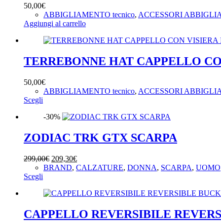
opzioni
50,00
€
possono
ABBIGLIAMENTO tecnico
,
ACCESSORI ABBIGL
essere
Aggiungi al carrello
scelte
nella
pagina
del
TERREBONNE HAT CAPPELLO CO
prodotto
50,00
€
ABBIGLIAMENTO tecnico
,
ACCESSORI ABBIGL
Questo
Scegli
prodotto
-30%
ha
più
varianti.
ZODIAC TRK GTX SCARPA
Le
opzioni
Il
Il
299,00
€
209,30
€
possono
prezzo
prezzo
BRAND
,
CALZATURE
,
DONNA
,
SCARPA
,
UOMO
essere
Questo
originale
attuale
Scegli
scelte
prodotto
era:
è:
nella
ha
299,00€.
209,30€.
pagina
più
del
varianti.
CAPPELLO REVERSIBILE REVER
prodotto
Le