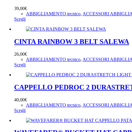
opzioni
39,00
€
possono
ABBIGLIAMENTO tecnico
,
ACCESSORI ABBIGL
essere
Questo
Scegli
scelte
prodotto
nella
ha
pagina
più
del
varianti.
CINTA RAINBOW 3 BELT SALEWA
prodotto
Le
opzioni
26,00
€
possono
ABBIGLIAMENTO tecnico
,
ACCESSORI ABBIGL
essere
Questo
Scegli
scelte
prodotto
nella
ha
pagina
più
del
varianti.
CAPPELLO PEDROC 2 DURASTRE
prodotto
Le
opzioni
40,00
€
possono
ABBIGLIAMENTO tecnico
,
ACCESSORI ABBIGL
essere
Questo
Scegli
scelte
prodotto
nella
ha
pagina
più
del
varianti.