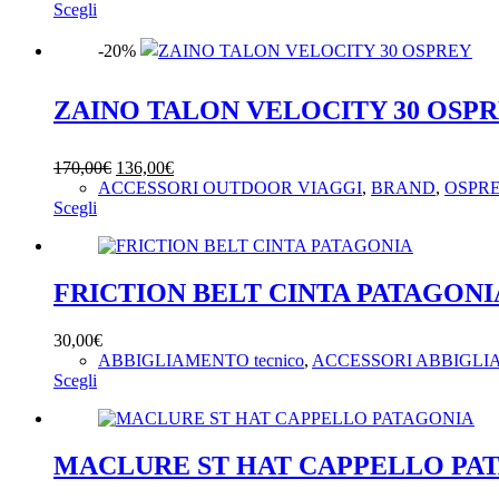
Questo
originale
attuale
Scegli
prodotto
era:
è:
ha
170,00€.
136,00€.
-20%
più
varianti.
ZAINO TALON VELOCITY 30 OSP
Le
opzioni
possono
Il
Il
170,00
€
136,00
€
essere
prezzo
prezzo
ACCESSORI OUTDOOR VIAGGI
,
BRAND
,
OSPR
scelte
Questo
originale
attuale
Scegli
nella
prodotto
era:
è:
pagina
ha
170,00€.
136,00€.
del
più
prodotto
varianti.
FRICTION BELT CINTA PATAGONI
Le
opzioni
30,00
€
possono
ABBIGLIAMENTO tecnico
,
ACCESSORI ABBIGL
essere
Questo
Scegli
scelte
prodotto
nella
ha
pagina
più
del
varianti.
MACLURE ST HAT CAPPELLO PA
prodotto
Le