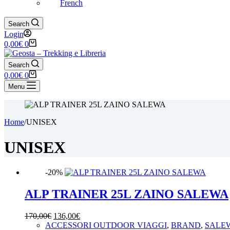
French
Search
Login
Carrello
0,00
€
0
Search
Carrello
0,00
€
0
Menu
Home
/
UNISEX
UNISEX
-20%
ALP TRAINER 25L ZAINO SALEWA
Il
Il
170,00
€
136,00
€
prezzo
prezzo
ACCESSORI OUTDOOR VIAGGI
,
BRAND
,
SALE