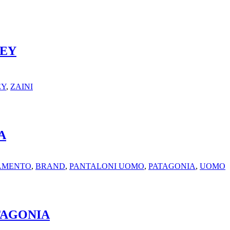
REY
EY
,
ZAINI
A
IAMENTO
,
BRAND
,
PANTALONI UOMO
,
PATAGONIA
,
UOMO
TAGONIA