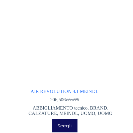
nella
pagina
del
prodotto
AIR REVOLUTION 4.1 MEINDL
206,50
€
295,00
€
Il
Il
prezzo
prezzo
ABBIGLIAMENTO tecnico
,
BRAND
,
originale
attuale
CALZATURE
,
MEINDL
,
UOMO
,
UOMO
era:
è:
Questo
295,00€.
206,50€.
Scegli
prodotto
ha