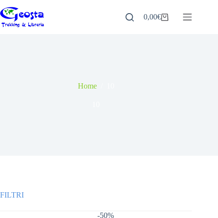
Salta
al
0,00
€
Carrello
contenuto
Home
/
10
10
-50%