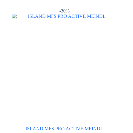
più
varianti.
-30%
Le
opzioni
possono
essere
scelte
nella
pagina
del
prodotto
ISLAND MFS PRO ACTIVE MEINDL