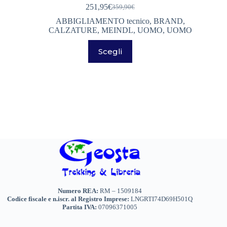
251,95
€
359,90
€
Il
Il
prezzo
prezzo
ABBIGLIAMENTO tecnico
,
BRAND
,
originale
attuale
CALZATURE
,
MEINDL
,
UOMO
,
UOMO
era:
è:
Questo
359,90€.
251,95€.
Scegli
prodotto
ha
più
varianti.
Le
opzioni
possono
essere
scelte
nella
pagina
del
prodotto
Numero REA:
RM – 1509184
Codice fiscale e n.iscr. al Registro Imprese:
LNGRTI74D69H501Q
Partita IVA:
07096371005