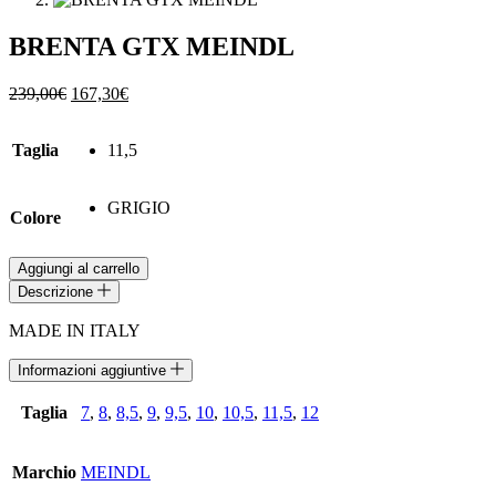
BRENTA GTX MEINDL
Il
Il
239,00
€
167,30
€
prezzo
prezzo
originale
attuale
Taglia
11,5
era:
è:
239,00€.
167,30€.
GRIGIO
Colore
BRENTA
Aggiungi al carrello
GTX
Descrizione
MEINDL
quantità
MADE IN ITALY
Informazioni aggiuntive
Taglia
7
,
8
,
8,5
,
9
,
9,5
,
10
,
10,5
,
11,5
,
12
Marchio
MEINDL