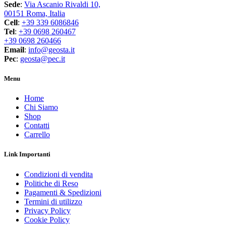
prodotto
Sede
:
Via Ascanio Rivaldi 10,
00151 Roma, Italia
Cell
:
+39 339 6086846
Tel
:
+39 0698 260467
+39 0698 260466
Email
:
info@geosta.it
Pec
:
geosta@pec.it
Menu
Home
Chi Siamo
Shop
Contatti
Carrello
Link Importanti
Condizioni di vendita
Politiche di Reso
Pagamenti & Spedizioni
Termini di utilizzo
Privacy Policy
Cookie Policy