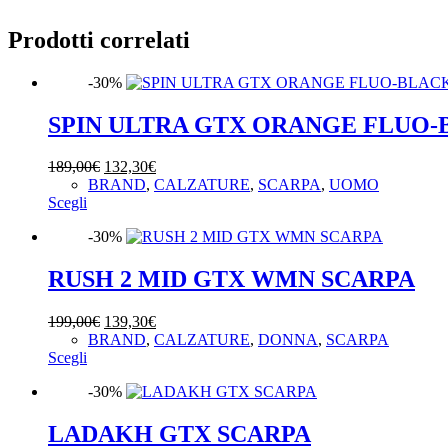
Prodotti correlati
-30%
SPIN ULTRA GTX ORANGE FLUO-
Il
Il
189,00
€
132,30
€
prezzo
prezzo
BRAND
,
CALZATURE
,
SCARPA
,
UOMO
Questo
originale
attuale
Scegli
prodotto
era:
è:
-30%
ha
189,00€.
132,30€.
più
varianti.
RUSH 2 MID GTX WMN SCARPA
Le
opzioni
Il
Il
199,00
€
139,30
€
possono
prezzo
prezzo
BRAND
,
CALZATURE
,
DONNA
,
SCARPA
essere
Questo
originale
attuale
Scegli
scelte
prodotto
era:
è:
nella
-30%
ha
199,00€.
139,30€.
pagina
più
del
varianti.
LADAKH GTX SCARPA
prodotto
Le