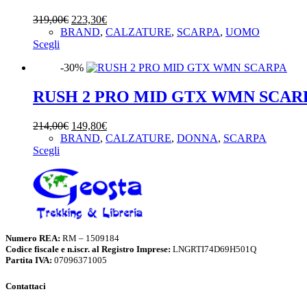
opzioni
Il
Il
319,00
€
223,30
€
possono
prezzo
prezzo
BRAND
,
CALZATURE
,
SCARPA
,
UOMO
essere
Questo
originale
attuale
Scegli
scelte
prodotto
era:
è:
nella
-30%
ha
319,00€.
223,30€.
pagina
più
del
varianti.
RUSH 2 PRO MID GTX WMN SCAR
prodotto
Le
opzioni
Il
Il
214,00
€
149,80
€
possono
prezzo
prezzo
BRAND
,
CALZATURE
,
DONNA
,
SCARPA
essere
Questo
originale
attuale
Scegli
scelte
prodotto
era:
è:
nella
ha
214,00€.
149,80€.
pagina
più
del
varianti.
prodotto
Le
opzioni
possono
Numero REA:
RM – 1509184
essere
Codice fiscale e n.iscr. al Registro Imprese:
LNGRTI74D69H501Q
Partita IVA:
07096371005
scelte
nella
pagina
Contattaci
del