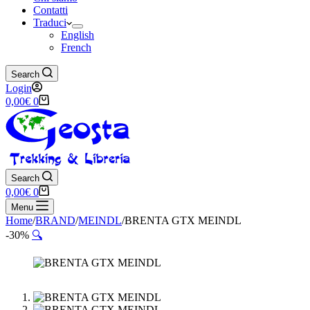
Contatti
Traduci
English
French
Search
Login
Carrello
0,00
€
0
Search
Carrello
0,00
€
0
Menu
Home
/
BRAND
/
MEINDL
/
BRENTA GTX MEINDL
-30%
🔍