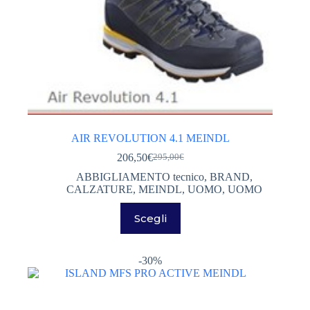
AIR REVOLUTION 4.1 MEINDL
206,50
€
295,00
€
Il
Il
prezzo
prezzo
ABBIGLIAMENTO tecnico
,
BRAND
,
originale
attuale
CALZATURE
,
MEINDL
,
UOMO
,
UOMO
era:
è:
Questo
295,00€.
206,50€.
Scegli
prodotto
ha
più
varianti.
-30%
Le
opzioni
possono
essere