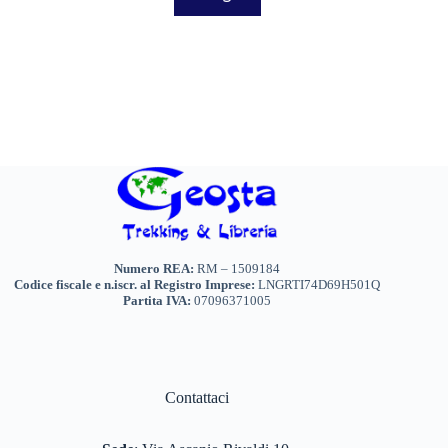
ha
più
varianti.
Le
opzioni
possono
essere
scelte
nella
pagina
del
prodotto
Numero REA:
RM – 1509184
Codice fiscale e n.iscr. al Registro Imprese:
LNGRTI74D69H501Q
Partita IVA:
07096371005
Contattaci