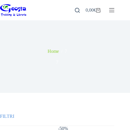
Salta
al
0,00
€
Carrello
contenuto
Home
/
7
7
-50%