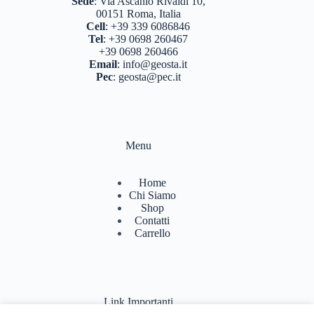
Sede
:
Via Ascanio Rivaldi 10,
00151 Roma, Italia
Cell
:
+39 339 6086846
Tel
:
+39 0698 260467
+39 0698 260466
Email
:
info@geosta.it
Pec
:
geosta@pec.it
Menu
Home
Chi Siamo
Shop
Contatti
Carrello
Link Importanti