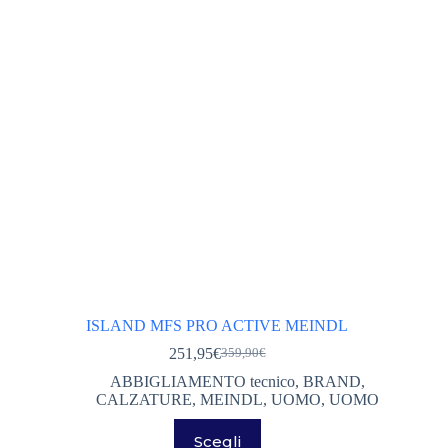
scelte
nella
pagina
del
prodotto
ISLAND MFS PRO ACTIVE MEINDL
251,95
€
359,90
€
Il
Il
prezzo
prezzo
ABBIGLIAMENTO tecnico
,
BRAND
,
originale
attuale
CALZATURE
,
MEINDL
,
UOMO
,
UOMO
era:
è:
Questo
359,90€.
251,95€.
Scegli
prodotto