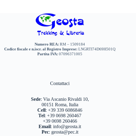
scelte
nella
pagina
del
prodotto
Numero REA:
RM – 1509184
Codice fiscale e n.iscr. al Registro Imprese:
LNGRTI74D69H501Q
Partita IVA:
07096371005
Contattaci
Sede
:
Via Ascanio Rivaldi 10,
00151 Roma, Italia
Cell
:
+39 339 6086846
Tel
:
+39 0698 260467
+39 0698 260466
Email
:
info@geosta.it
Pec
:
geosta@pec.it