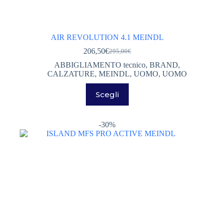
AIR REVOLUTION 4.1 MEINDL
206,50
€
295,00
€
Il
Il
prezzo
prezzo
ABBIGLIAMENTO tecnico
,
BRAND
,
originale
attuale
CALZATURE
,
MEINDL
,
UOMO
,
UOMO
era:
è:
Questo
295,00€.
206,50€.
Scegli
prodotto
ha
più
varianti.
-30%
Le
opzioni
possono
essere
scelte
nella
pagina
del
prodotto