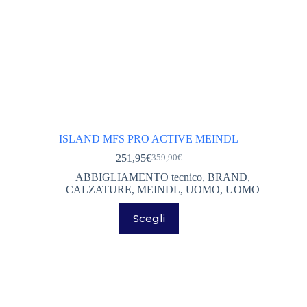
ISLAND MFS PRO ACTIVE MEINDL
251,95
€
359,90
€
Il
Il
prezzo
prezzo
ABBIGLIAMENTO tecnico
,
BRAND
,
originale
attuale
CALZATURE
,
MEINDL
,
UOMO
,
UOMO
era:
è:
Questo
359,90€.
251,95€.
Scegli
prodotto
ha
più
varianti.
Le
opzioni
possono
essere