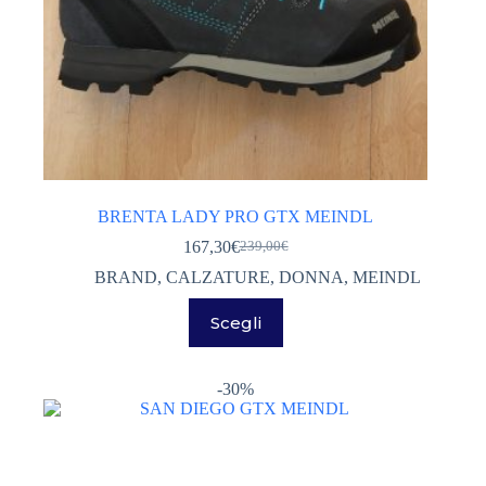
BRENTA LADY PRO GTX MEINDL
167,30
€
239,00
€
Il
Il
prezzo
prezzo
BRAND
,
CALZATURE
,
DONNA
,
MEINDL
originale
attuale
Questo
era:
è:
Scegli
prodotto
239,00€.
167,30€.
ha
più
varianti.
-30%
Le
opzioni
possono
essere
scelte