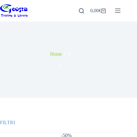
Salta
al
0,00
€
Carrello
contenuto
Home
/
8
8
-50%