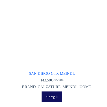
nella
pagina
del
prodotto
SAN DIEGO GTX MEINDL
143,50
€
205,00
€
Il
Il
prezzo
prezzo
BRAND
,
CALZATURE
,
MEINDL
,
UOMO
originale
attuale
Questo
era:
è:
Scegli
prodotto
205,00€.
143,50€.
ha
più