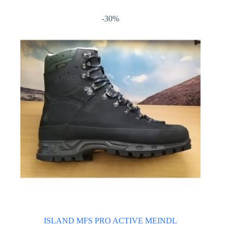
più
varianti.
-30%
Le
opzioni
possono
essere
scelte
nella
pagina
del
prodotto
ISLAND MFS PRO ACTIVE MEINDL