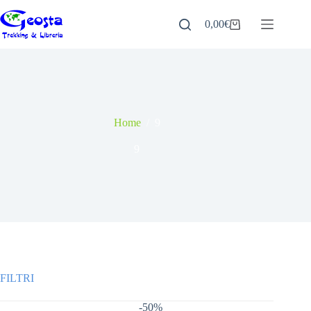
Salta
al
0,00
€
Carrello
contenuto
Home
/
9
9
-50%