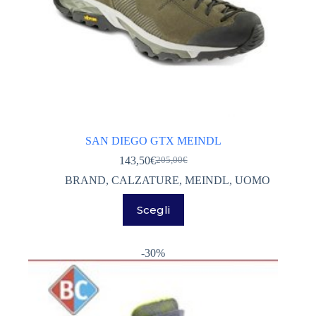
SAN DIEGO GTX MEINDL
143,50
€
205,00
€
Il
Il
prezzo
prezzo
BRAND
,
CALZATURE
,
MEINDL
,
UOMO
originale
attuale
Questo
era:
è:
Scegli
prodotto
205,00€.
143,50€.
ha
più
varianti.
-30%
Le
opzioni
possono
essere
scelte