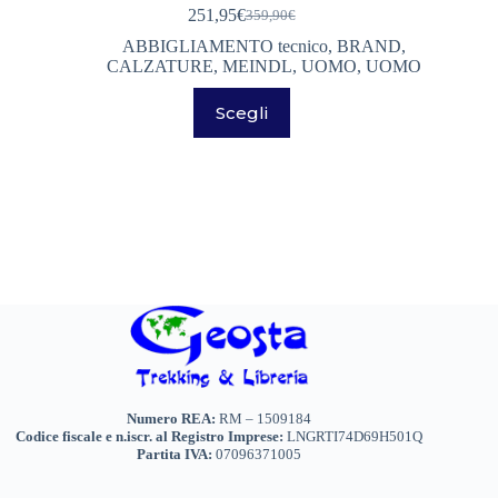
251,95
€
359,90
€
Il
Il
prezzo
prezzo
ABBIGLIAMENTO tecnico
,
BRAND
,
originale
attuale
CALZATURE
,
MEINDL
,
UOMO
,
UOMO
era:
è:
Questo
359,90€.
251,95€.
Scegli
prodotto
ha
più
varianti.
Le
opzioni
possono
essere
scelte
nella
pagina
del
prodotto
Numero REA:
RM – 1509184
Codice fiscale e n.iscr. al Registro Imprese:
LNGRTI74D69H501Q
Partita IVA:
07096371005