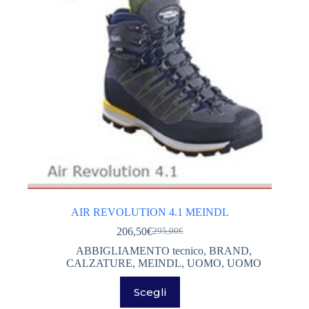
nella
pagina
del
prodotto
AIR REVOLUTION 4.1 MEINDL
206,50
€
295,00
€
Il
Il
prezzo
prezzo
ABBIGLIAMENTO tecnico
,
BRAND
,
originale
attuale
CALZATURE
,
MEINDL
,
UOMO
,
UOMO
era:
è:
Questo
295,00€.
206,50€.
Scegli
prodotto
ha