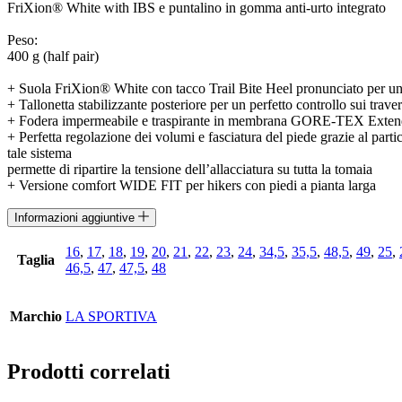
FriXion® White with IBS e puntalino in gomma anti-urto integrato
Peso:
400 g (half pair)
+ Suola FriXion® White con tacco Trail Bite Heel pronunciato per una
+ Tallonetta stabilizzante posteriore per un perfetto controllo sui traver
+ Fodera impermeabile e traspirante in membrana GORE-TEX Exte
+ Perfetta regolazione dei volumi e fasciatura del piede grazie al partico
tale sistema
permette di ripartire la tensione dell’allacciatura su tutta la tomaia
+ Versione comfort WIDE FIT per hikers con piedi a pianta larga
Informazioni aggiuntive
16
,
17
,
18
,
19
,
20
,
21
,
22
,
23
,
24
,
34,5
,
35,5
,
48,5
,
49
,
25
,
Taglia
46,5
,
47
,
47,5
,
48
Marchio
LA SPORTIVA
Prodotti correlati