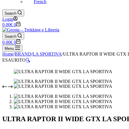
French
Search
Login
Carrello
0,00
€
0
Search
Carrello
0,00
€
0
Menu
Home
/
BRAND
/
LA SPORTIVA
/
ULTRA RAPTOR II WIDE GTX 
ESAURITO
🔍
ULTRA RAPTOR II WIDE GTX LA SPO