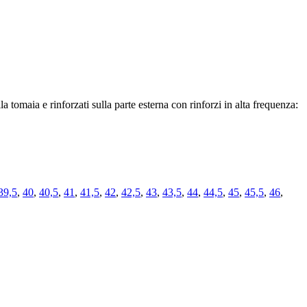
la tomaia e rinforzati sulla parte esterna con rinforzi in alta frequenza:
39,5
,
40
,
40,5
,
41
,
41,5
,
42
,
42,5
,
43
,
43,5
,
44
,
44,5
,
45
,
45,5
,
46
,