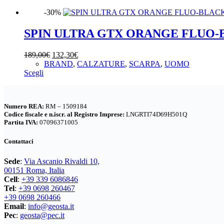
prodotto
era:
è:
nella
-30%
ha
189,00€.
132,30€.
pagina
più
del
varianti.
SPIN ULTRA GTX ORANGE FLUO-
prodotto
Le
opzioni
Il
Il
189,00
€
132,30
€
possono
prezzo
prezzo
BRAND
,
CALZATURE
,
SCARPA
,
UOMO
essere
Questo
originale
attuale
Scegli
scelte
prodotto
era:
è:
nella
ha
189,00€.
132,30€.
pagina
più
del
Numero REA:
RM – 1509184
varianti.
prodotto
Codice fiscale e n.iscr. al Registro Imprese:
LNGRTI74D69H501Q
Le
Partita IVA:
07096371005
opzioni
possono
Contattaci
essere
scelte
Sede
:
Via Ascanio Rivaldi 10,
nella
00151 Roma, Italia
pagina
Cell
:
+39 339 6086846
del
Tel
:
+39 0698 260467
prodotto
+39 0698 260466
Email
:
info@geosta.it
Pec
:
geosta@pec.it