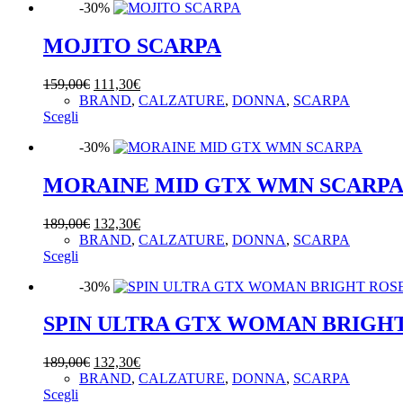
-30%
MOJITO SCARPA
Il
Il
159,00
€
111,30
€
prezzo
prezzo
BRAND
,
CALZATURE
,
DONNA
,
SCARPA
Questo
originale
attuale
Scegli
prodotto
era:
è:
-30%
ha
159,00€.
111,30€.
più
varianti.
MORAINE MID GTX WMN SCARP
Le
opzioni
Il
Il
189,00
€
132,30
€
possono
prezzo
prezzo
BRAND
,
CALZATURE
,
DONNA
,
SCARPA
essere
Questo
originale
attuale
Scegli
scelte
prodotto
era:
è:
nella
-30%
ha
189,00€.
132,30€.
pagina
più
del
varianti.
SPIN ULTRA GTX WOMAN BRIGH
prodotto
Le
opzioni
Il
Il
189,00
€
132,30
€
possono
prezzo
prezzo
BRAND
,
CALZATURE
,
DONNA
,
SCARPA
essere
Questo
originale
attuale
Scegli
scelte