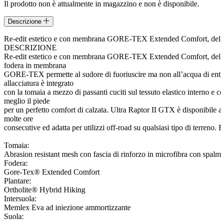
Il prodotto non è attualmente in magazzino e non è disponibile.
Descrizione
Re-edit estetico e con membrana GORE-TEX Extended Comfort, del cele
DESCRIZIONE
Re-edit estetico e con membrana GORE-TEX Extended Comfort, del cele
fodera in membrana
GORE-TEX permette al sudore di fuoriuscire ma non all’acqua di entrare
allacciatura è integrato
con la tomaia a mezzo di passanti cuciti sul tessuto elastico interno e c
meglio il piede
per un perfetto comfort di calzata. Ultra Raptor II GTX è disponibile an
molte ore
consecutive ed adatta per utilizzi off-road su qualsiasi tipo di terreno.
Tomaia:
Abrasion resistant mesh con fascia di rinforzo in microfibra con spalm
Fodera:
Gore-Tex® Extended Comfort
Plantare:
Ortholite® Hybrid Hiking
Intersuola:
Memlex Eva ad iniezione ammortizzante
Suola: