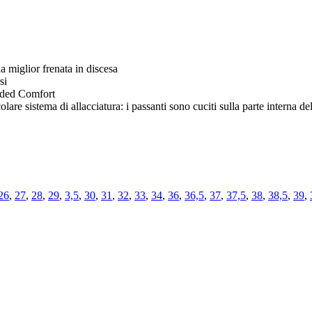
 miglior frenata in discesa
si
nded Comfort
lare sistema di allacciatura: i passanti sono cuciti sulla parte interna del
26
,
27
,
28
,
29
,
3,5
,
30
,
31
,
32
,
33
,
34
,
36
,
36,5
,
37
,
37,5
,
38
,
38,5
,
39
,